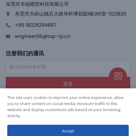
东莞市丰锐模型科技有限公司
东莞市大岭山镇石大路华科博创园1栋301室-523820
+86 18025294897
engineer06@top-rp.cn
注册我们的通讯
发送
This site uses cookies to improve your online experience, allow
you to share content on social media, measure traffic to this
website and display customised ads based on your browsing
activity.
Copyright © 2023 Top Rapid Prototype Co., Ltd. All rights
Accept
reserved.