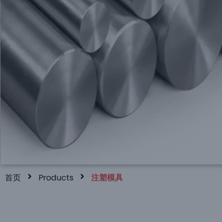
CNC 快速报价
公差低至±0.0004 "
加工零件最快1天
获取即时报价
首页
Products
注塑模具