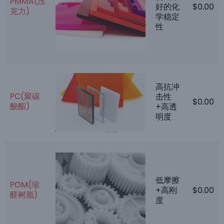
PMMA(压
好的化
$
0.00
克力)
学稳定
性
高抗冲
PC(聚碳
击性
$
0.00
酸酯)
+高透
明度
低摩擦
POM(缩
+高刚
$
0.00
醛树脂)
度