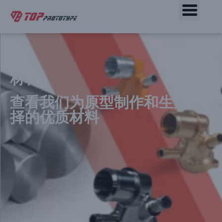
快速原型和按需生产
材料
查看我们为原型制作和生产阶段
择的优质材料
CNC 快速报价
公差低至±0.0004 "(0.01mm)
加工零件最快1天
获取即时报价