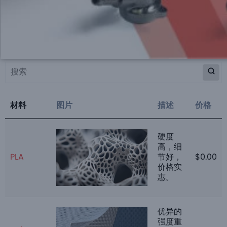
首页
Products
数控加工塑料
材料
数控加工金属
数控加工塑料
注塑模具
材料
图片
描述
价格
注射成型塑料
硬度
钣金加工
高，细
PLA
节好，
$
0.00
3D打印塑料
价格实
惠。
优异的
强度重