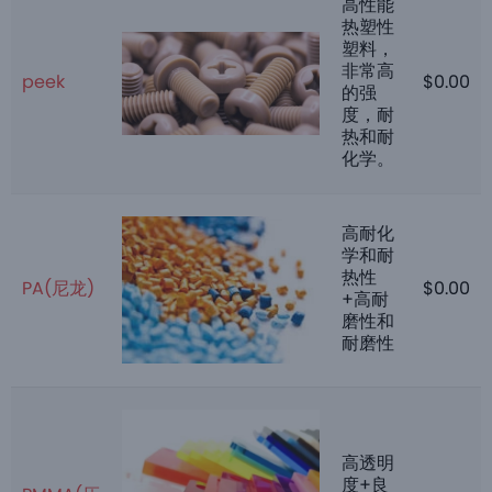
高性能
热塑性
塑料，
非常高
peek
$
0.00
的强
度，耐
热和耐
化学。
高耐化
学和耐
热性
PA(尼龙)
$
0.00
+高耐
磨性和
耐磨性
高透明
度+良