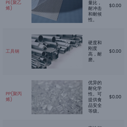
PE(聚乙
量比，
$
0.00
烯)
耐冲击
和耐候
性。
硬度和
刚度
工具钢
$
0.00
高，耐
磨。
优异的
耐化学
PP(聚丙
性。可
$
0.00
烯)
提供食
品安全
等级。