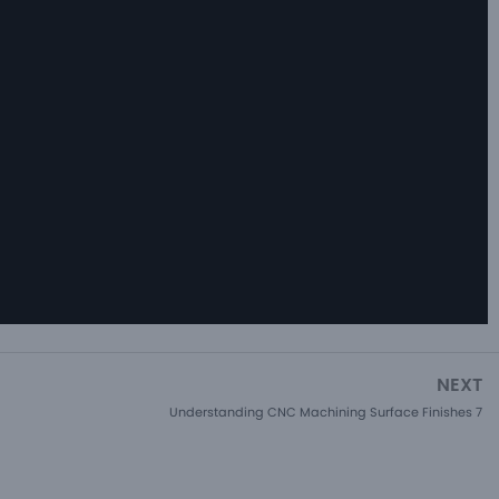
NEXT
Understanding CNC Machining Surface Finishes 7