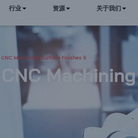
行业
资源
关于我们
 CNC Machining Surface Finishes 6
 CNC Machining